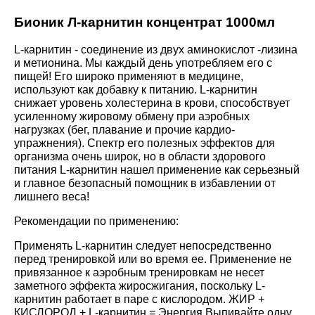
Бионик Л-карнитин концентрат 1000мл
L-карнитин - соединение из двух аминокислот -лизина
и метионина. Мы каждый день употребляем его с
пищей! Его широко применяют в медицине,
используют как добавку к питанию. L-карнитин
снижает уровень холестерина в крови, способствует
усиленному жировому обмену при аэробных
нагрузках (бег, плавание и прочие кардио-
упражнения). Спектр его полезных эффектов для
организма очень широк, но в области здорового
питания L-карнитин нашел применение как серьезный
и главное безопасный помощник в избавлении от
лишнего веса!
Рекомендации по применению:
Применять L-карнитин следует непосредственно
перед тренировкой или во время ее. Применение не
привязанное к аэробным тренировкам не несет
заметного эффекта жиросжигания, поскольку L-
карнитин работает в паре с кислородом. ЖИР +
КИСЛОРОД + L-карнитин = Энергия Выпивайте одну