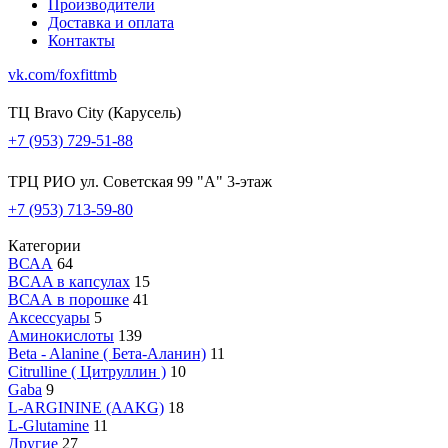
Производители
Доставка и оплата
Контакты
vk.com/foxfittmb
ТЦ Bravo City (Карусель)
+7 (953) 729-51-88
ТРЦ РИО ул. Советская 99 "А" 3-этаж
+7 (953) 713-59-80
Категории
ВСАА
64
BCAA в капсулах
15
ВСАА в порошке
41
Аксессуары
5
Аминокислоты
139
Beta - Alanine ( Бета-Аланин)
11
Citrulline ( Цитруллин )
10
Gaba
9
L-ARGININE (AAKG)
18
L-Glutamine
11
Другие
27