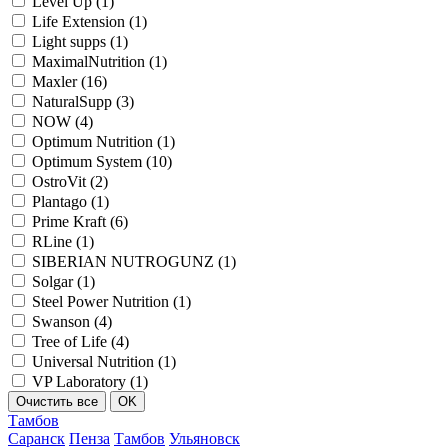
Level Up (
1
)
Life Extension (
1
)
Light supps (
1
)
MaximalNutrition (
1
)
Maxler (
16
)
NaturalSupp (
3
)
NOW (
4
)
Optimum Nutrition (
1
)
Optimum System (
10
)
OstroVit (
2
)
Plantago (
1
)
Prime Kraft (
6
)
RLine (
1
)
SIBERIAN NUTROGUNZ (
1
)
Solgar (
1
)
Steel Power Nutrition (
1
)
Swanson (
4
)
Tree of Life (
4
)
Universal Nutrition (
1
)
VP Laboratory (
1
)
Тамбов
Саранск
Пенза
Тамбов
Ульяновск