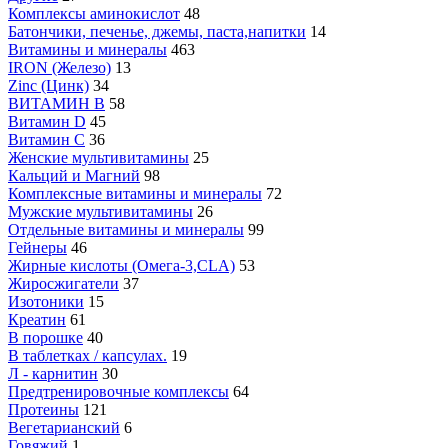
Комплексы аминокислот
48
Батончики, печенье, джемы, паста,напитки
14
Витамины и минералы
463
IRON (Железо)
13
Zinc (Цинк)
34
ВИТАМИН B
58
Витамин D
45
Витамин С
36
Женские мультивитамины
25
Кальций и Магний
98
Комплексные витамины и минералы
72
Мужские мультивитамины
26
Отдельные витамины и минералы
99
Гейнеры
46
Жирные кислоты (Омега-3,CLA)
53
Жиросжигатели
37
Изотоники
15
Креатин
61
В порошке
40
В таблетках / капсулах.
19
Л - карнитин
30
Предтренировочные комплексы
64
Протеины
121
Вегетарианский
6
Говяжий
1