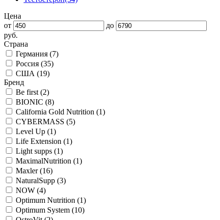
Цена
от
до
руб.
Страна
Германия (
7
)
Россия (
35
)
США (
19
)
Бренд
Be first (
2
)
BIONIC (
8
)
California Gold Nutrition (
1
)
CYBERMASS (
5
)
Level Up (
1
)
Life Extension (
1
)
Light supps (
1
)
MaximalNutrition (
1
)
Maxler (
16
)
NaturalSupp (
3
)
NOW (
4
)
Optimum Nutrition (
1
)
Optimum System (
10
)
OstroVit (
2
)