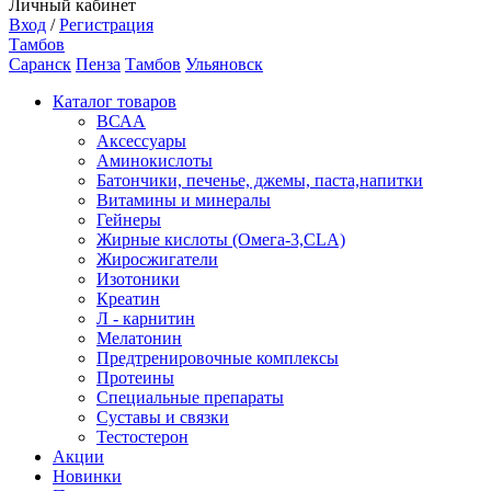
Личный кабинет
Вход
/
Регистрация
Тамбов
Саранск
Пенза
Тамбов
Ульяновск
Каталог товаров
ВСАА
Аксессуары
Аминокислоты
Батончики, печенье, джемы, паста,напитки
Витамины и минералы
Гейнеры
Жирные кислоты (Омега-3,CLA)
Жиросжигатели
Изотоники
Креатин
Л - карнитин
Мелатонин
Предтренировочные комплексы
Протеины
Специальные препараты
Суставы и связки
Тестостерон
Акции
Новинки