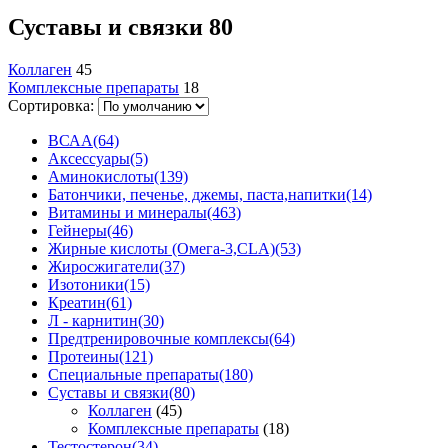
Суставы и связки
80
Коллаген
45
Комплексные препараты
18
Сортировка:
ВСАА
(64)
Аксессуары
(5)
Аминокислоты
(139)
Батончики, печенье, джемы, паста,напитки
(14)
Витамины и минералы
(463)
Гейнеры
(46)
Жирные кислоты (Омега-3,CLA)
(53)
Жиросжигатели
(37)
Изотоники
(15)
Креатин
(61)
Л - карнитин
(30)
Предтренировочные комплексы
(64)
Протеины
(121)
Специальные препараты
(180)
Суставы и связки
(80)
Коллаген
(45)
Комплексные препараты
(18)
Тестостерон
(34)