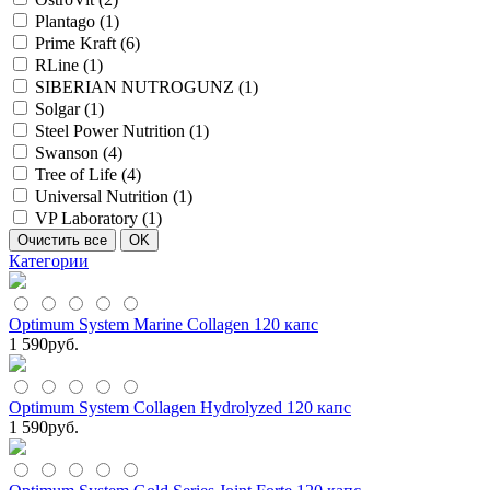
Plantago (
1
)
Prime Kraft (
6
)
RLine (
1
)
SIBERIAN NUTROGUNZ (
1
)
Solgar (
1
)
Steel Power Nutrition (
1
)
Swanson (
4
)
Tree of Life (
4
)
Universal Nutrition (
1
)
VP Laboratory (
1
)
Категории
Optimum System Marine Collagen 120 капс
1 590
руб.
Optimum System Collagen Hydrolyzed 120 капс
1 590
руб.