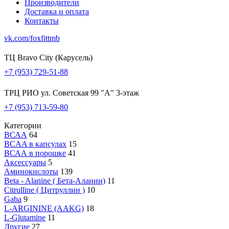
Производители
Доставка и оплата
Контакты
vk.com/foxfittmb
ТЦ Bravo City (Карусель)
+7 (953) 729-51-88
ТРЦ РИО ул. Советская 99 "А" 3-этаж
+7 (953) 713-59-80
Категории
ВСАА
64
BCAA в капсулах
15
ВСАА в порошке
41
Аксессуары
5
Аминокислоты
139
Beta - Alanine ( Бета-Аланин)
11
Citrulline ( Цитруллин )
10
Gaba
9
L-ARGININE (AAKG)
18
L-Glutamine
11
Другие
27