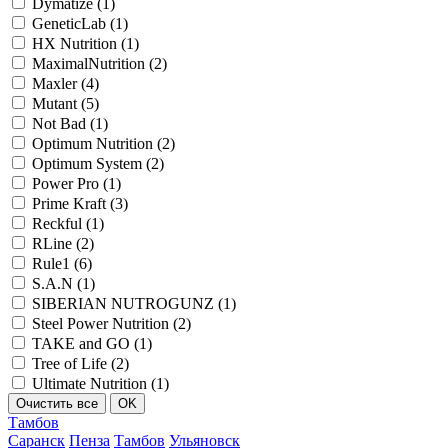
Dymatize (
1
)
GeneticLab (
1
)
HX Nutrition (
1
)
MaximalNutrition (
2
)
Maxler (
4
)
Mutant (
5
)
Not Bad (
1
)
Optimum Nutrition (
2
)
Optimum System (
2
)
Power Pro (
1
)
Prime Kraft (
3
)
Reckful (
1
)
RLine (
2
)
Rule1 (
6
)
S.A.N (
1
)
SIBERIAN NUTROGUNZ (
1
)
Steel Power Nutrition (
2
)
TAKE and GO (
1
)
Tree of Life (
2
)
Ultimate Nutrition (
1
)
Тамбов
Саранск
Пенза
Тамбов
Ульяновск