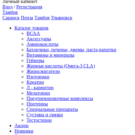
Личный кабинет
Вход
/
Регистрация
Тамбов
Саранск
Пенза
Тамбов
Ульяновск
Каталог товаров
ВСАА
Аксессуары
Аминокислоты
Батончики, печенье, джемы, паста,напитки
Витамины и минералы
Гейнеры
Жирные кислоты (Омега-3,CLA)
Жиросжигатели
Изотоники
Креатин
Л - карнитин
Мелатонин
Предтренировочные комплексы
Протеины
Специальные препараты
Суставы и связки
Тестостерон
Акции
Новинки