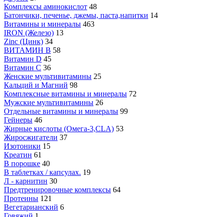
Комплексы аминокислот
48
Батончики, печенье, джемы, паста,напитки
14
Витамины и минералы
463
IRON (Железо)
13
Zinc (Цинк)
34
ВИТАМИН B
58
Витамин D
45
Витамин С
36
Женские мультивитамины
25
Кальций и Магний
98
Комплексные витамины и минералы
72
Мужские мультивитамины
26
Отдельные витамины и минералы
99
Гейнеры
46
Жирные кислоты (Омега-3,CLA)
53
Жиросжигатели
37
Изотоники
15
Креатин
61
В порошке
40
В таблетках / капсулах.
19
Л - карнитин
30
Предтренировочные комплексы
64
Протеины
121
Вегетарианский
6
Говяжий
1