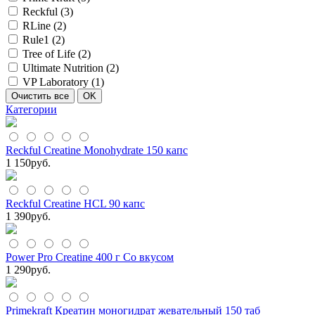
Reckful (
3
)
RLine (
2
)
Rule1 (
2
)
Tree of Life (
2
)
Ultimate Nutrition (
2
)
VP Laboratory (
1
)
Категории
Reckful Creatine Monohydrate 150 капс
1 150
руб.
Reckful Creatine HCL 90 капс
1 390
руб.
Power Pro Creatine 400 г Со вкусом
1 290
руб.
Primekraft Креатин моногидрат жевательный 150 таб