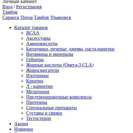
Личный кабинет
Вход
/
Регистрация
Тамбов
Саранск
Пенза
Тамбов
Ульяновск
Каталог товаров
ВСАА
Аксессуары
Аминокислоты
Батончики, печенье, джемы, паста,напитки
Витамины и минералы
Гейнеры
Жирные кислоты (Омега-3,CLA)
Жиросжигатели
Изотоники
Креатин
Л - карнитин
Мелатонин
Предтренировочные комплексы
Протеины
Специальные препараты
Суставы и связки
Тестостерон
Акции
Новинки