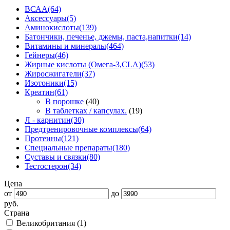
ВСАА
(64)
Аксессуары
(5)
Аминокислоты
(139)
Батончики, печенье, джемы, паста,напитки
(14)
Витамины и минералы
(464)
Гейнеры
(46)
Жирные кислоты (Омега-3,CLA)
(53)
Жиросжигатели
(37)
Изотоники
(15)
Креатин
(61)
В порошке
(40)
В таблетках / капсулах.
(19)
Л - карнитин
(30)
Предтренировочные комплексы
(64)
Протеины
(121)
Специальные препараты
(180)
Суставы и связки
(80)
Тестостерон
(34)
Цена
от
до
руб.
Страна
Великобритания (
1
)