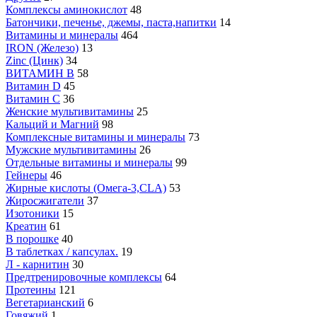
Комплексы аминокислот
48
Батончики, печенье, джемы, паста,напитки
14
Витамины и минералы
464
IRON (Железо)
13
Zinc (Цинк)
34
ВИТАМИН B
58
Витамин D
45
Витамин С
36
Женские мультивитамины
25
Кальций и Магний
98
Комплексные витамины и минералы
73
Мужские мультивитамины
26
Отдельные витамины и минералы
99
Гейнеры
46
Жирные кислоты (Омега-3,CLA)
53
Жиросжигатели
37
Изотоники
15
Креатин
61
В порошке
40
В таблетках / капсулах.
19
Л - карнитин
30
Предтренировочные комплексы
64
Протеины
121
Вегетарианский
6
Говяжий
1