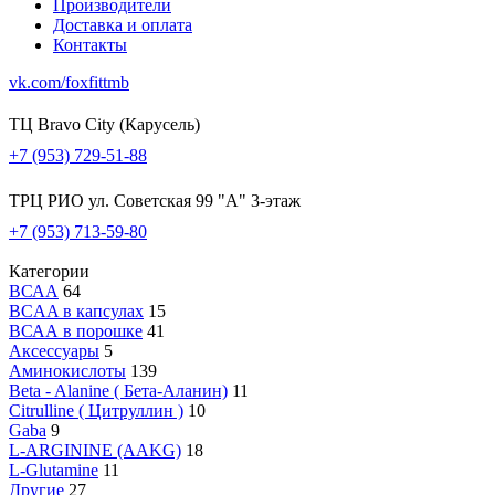
Производители
Доставка и оплата
Контакты
vk.com/foxfittmb
ТЦ Bravo City (Карусель)
+7 (953) 729-51-88
ТРЦ РИО ул. Советская 99 "А" 3-этаж
+7 (953) 713-59-80
Категории
ВСАА
64
BCAA в капсулах
15
ВСАА в порошке
41
Аксессуары
5
Аминокислоты
139
Beta - Alanine ( Бета-Аланин)
11
Citrulline ( Цитруллин )
10
Gaba
9
L-ARGININE (AAKG)
18
L-Glutamine
11
Другие
27