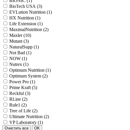
BIONIC (
1
)
BioTech USA (
3
)
EVLution Nutrition (
1
)
HX Nutrition (
1
)
Life Extension (
1
)
MaximalNutrition (
2
)
Maxler (
10
)
Mutant (
3
)
NaturalSupp (
1
)
Not Bad (
1
)
NOW (
1
)
Nutrex (
1
)
Optimum Nutrition (
1
)
Optimum System (
2
)
Power Pro (
1
)
Prime Kraft (
5
)
Reckful (
3
)
RLine (
2
)
Rule1 (
2
)
Tree of Life (
2
)
Ultimate Nutrition (
2
)
VP Laboratory (
1
)