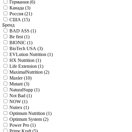
Германия (
6
)
Канада (
3
)
Россия (
21
)
США (
15
)
Бренд
BAD ASS (
1
)
Be first (
1
)
BIONIC (
1
)
BioTech USA (
3
)
EVLution Nutrition (
1
)
HX Nutrition (
1
)
Life Extension (
1
)
MaximalNutrition (
2
)
Maxler (
10
)
Mutant (
3
)
NaturalSupp (
1
)
Not Bad (
1
)
NOW (
1
)
Nutrex (
1
)
Optimum Nutrition (
1
)
Optimum System (
2
)
Power Pro (
1
)
Prime Kraft (
5
)