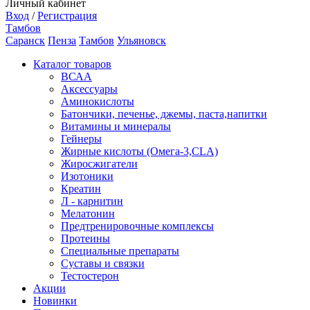
Личный кабинет
Вход
/
Регистрация
Тамбов
Саранск
Пенза
Тамбов
Ульяновск
Каталог товаров
ВСАА
Аксессуары
Аминокислоты
Батончики, печенье, джемы, паста,напитки
Витамины и минералы
Гейнеры
Жирные кислоты (Омега-3,CLA)
Жиросжигатели
Изотоники
Креатин
Л - карнитин
Мелатонин
Предтренировочные комплексы
Протеины
Специальные препараты
Суставы и связки
Тестостерон
Акции
Новинки