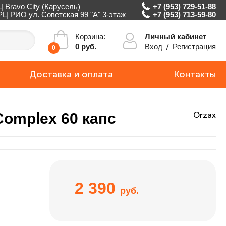
Ц Bravo City (Карусель)
+7 (953) 729-51-88
РЦ РИО ул. Советская 99 "А" 3-этаж
+7 (953) 713-59-80
Личный кабинет
Корзина:
Вход
/
Регистрация
0 руб.
0
Доставка и оплата
Контакты
Complex 60 капс
Orzax
2 390
руб.