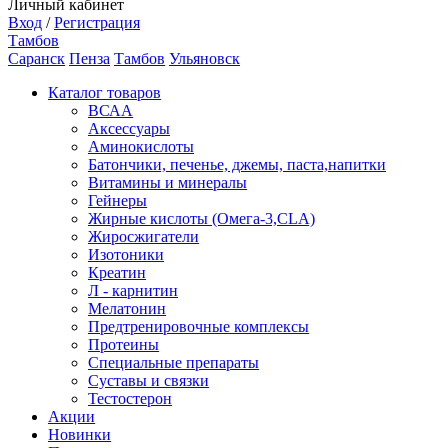
Личный кабинет
Вход
/
Регистрация
Тамбов
Саранск
Пенза
Тамбов
Ульяновск
Каталог товаров
ВСАА
Аксессуары
Аминокислоты
Батончики, печенье, джемы, паста,напитки
Витамины и минералы
Гейнеры
Жирные кислоты (Омега-3,CLA)
Жиросжигатели
Изотоники
Креатин
Л - карнитин
Мелатонин
Предтренировочные комплексы
Протеины
Специальные препараты
Суставы и связки
Тестостерон
Акции
Новинки