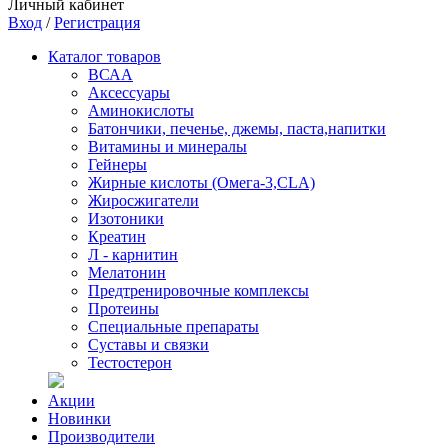
Личный кабинет
Вход
/
Регистрация
Каталог товаров
ВСАА
Аксессуары
Аминокислоты
Батончики, печенье, джемы, паста,напитки
Витамины и минералы
Гейнеры
Жирные кислоты (Омега-3,CLA)
Жиросжигатели
Изотоники
Креатин
Л - карнитин
Мелатонин
Предтренировочные комплексы
Протеины
Специальные препараты
Суставы и связки
Тестостерон
Акции
Новинки
Производители