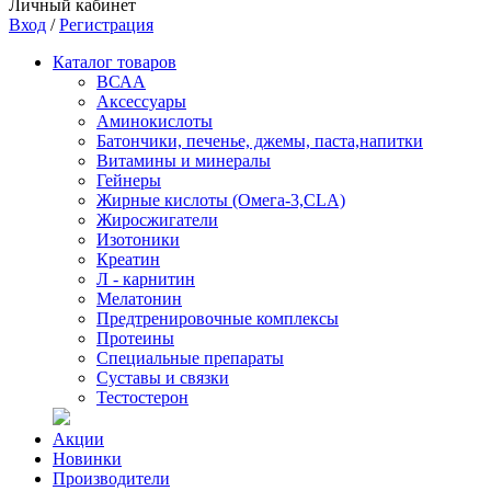
Личный кабинет
Вход
/
Регистрация
Каталог товаров
ВСАА
Аксессуары
Аминокислоты
Батончики, печенье, джемы, паста,напитки
Витамины и минералы
Гейнеры
Жирные кислоты (Омега-3,CLA)
Жиросжигатели
Изотоники
Креатин
Л - карнитин
Мелатонин
Предтренировочные комплексы
Протеины
Специальные препараты
Суставы и связки
Тестостерон
Акции
Новинки
Производители