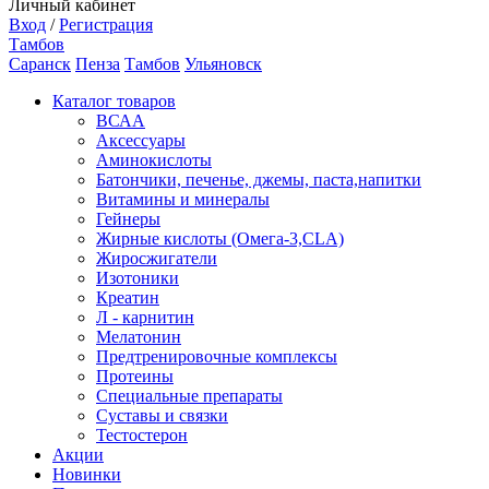
Личный кабинет
Вход
/
Регистрация
Тамбов
Саранск
Пенза
Тамбов
Ульяновск
Каталог товаров
ВСАА
Аксессуары
Аминокислоты
Батончики, печенье, джемы, паста,напитки
Витамины и минералы
Гейнеры
Жирные кислоты (Омега-3,CLA)
Жиросжигатели
Изотоники
Креатин
Л - карнитин
Мелатонин
Предтренировочные комплексы
Протеины
Специальные препараты
Суставы и связки
Тестостерон
Акции
Новинки