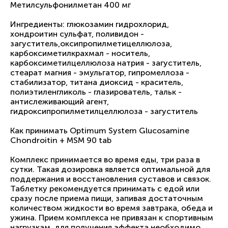
Метилсульфонилметан 400 мг
Ингредиенты: глюкозамин гидрохлорид,
хондроитин сульфат, поливидон -
загуститель,оксипропилметицеллюлоза,
карбоксиметилкрахмал - носитель,
карбоксиметилцеллюлоза натрия - загуститель,
стеарат магния - эмульгатор, гипромеллоза -
стабилизатор, титана диоксид - краситель,
полиэтиленгликоль - глазирователь, тальк -
антислеживающий агент,
гидроксипропилметилцеллюлоза - загуститель
Как принимать Optimum System Glucosamine
Chondroitin + MSM 90 tab
Комплекс принимается во время еды, три раза в
сутки. Такая дозировка является оптимальной для
поддержания и восстановления суставов и связок.
Таблетку рекомендуется принимать с едой или
сразу после приема пищи, запивая достаточным
количеством жидкости во время завтрака, обеда и
ужина. Прием комплекса не привязан к спортивным
нагрузкам, для получения эффекта необходимо