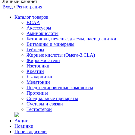
Личный кабинет
Вход
/
Регистрация
Каталог товаров
ВСАА
Аксессуары
Аминокислоты
Батончики, печенье, джемы, паста,напитки
Витамины и минералы
Гейнеры
Жирные кислоты (Омега-3,CLA)
Жиросжигатели
Изотоники
Креатин
Л - карнитин
Мелатонин
Предтренировочные комплексы
Протеины
Специальные препараты
Суставы и связки
Тестостерон
Акции
Новинки
Производители