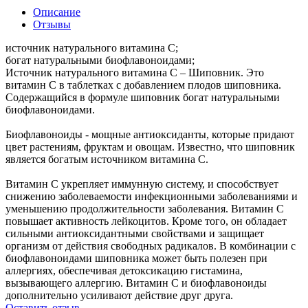
Описание
Отзывы
источник натурального витамина С;
богат натуральными биофлавоноидами;
Источник натурального витамина С – Шиповник. Это
витамин С в таблетках с добавлением плодов шиповника.
Содержащийся в формуле шиповник богат натуральными
биофлавоноидами.
Биофлавоноиды - мощные антиоксиданты, которые придают
цвет растениям, фруктам и овощам. Известно, что шиповник
является богатым источником витамина С.
Витамин C укрепляет иммунную систему, и способствует
снижению заболеваемости инфекционными заболеваниями и
уменьшению продолжительности заболевания. Витамин С
повышает активность лейкоцитов. Кроме того, он обладает
сильными антиоксидантными свойствами и защищает
организм от действия свободных радикалов. В комбинации с
биофлавоноидами шиповника может быть полезен при
аллергиях, обеспечивая детоксикацию гистамина,
вызывающего аллергию. Витамин С и биофлавоноиды
дополнительно усиливают действие друг друга.
Оставить отзыв