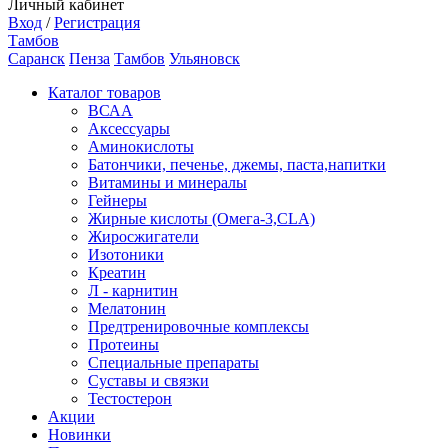
Личный кабинет
Вход
/
Регистрация
Тамбов
Саранск
Пенза
Тамбов
Ульяновск
Каталог товаров
ВСАА
Аксессуары
Аминокислоты
Батончики, печенье, джемы, паста,напитки
Витамины и минералы
Гейнеры
Жирные кислоты (Омега-3,CLA)
Жиросжигатели
Изотоники
Креатин
Л - карнитин
Мелатонин
Предтренировочные комплексы
Протеины
Специальные препараты
Суставы и связки
Тестостерон
Акции
Новинки