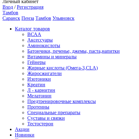
Личный кабинет
Вход
/
Регистрация
Тамбов
Саранск
Пенза
Тамбов
Ульяновск
Каталог товаров
ВСАА
Аксессуары
Аминокислоты
Батончики, печенье, джемы, паста,напитки
Витамины и минералы
Гейнеры
Жирные кислоты (Омега-3,CLA)
Жиросжигатели
Изотоники
Креатин
Л - карнитин
Мелатонин
Предтренировочные комплексы
Протеины
Специальные препараты
Суставы и связки
Тестостерон
Акции
Новинки