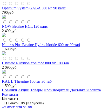
Optimum System GABA 500 мг 90 капс
790
руб.
NOW Betaine HCL 120 капс
2 490
руб.
Natures Plus Betaine Hydrochloride 600 мг 90 таб
1 690
руб.
Ultimate Nutrition Yohimbe 800 мг 100 таб
2 090
руб.
KAL L-Theanine 100 мг 30 таб
1 590
руб.
Новинки
Акции
Товары
Производители
Доставка и оплата
Контакты
Контакты
ТЦ Bravo City (Карусель)
+7 (953) 729-51-88