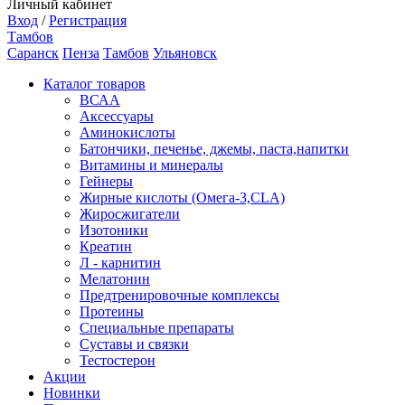
Личный кабинет
Вход
/
Регистрация
Тамбов
Саранск
Пенза
Тамбов
Ульяновск
Каталог товаров
ВСАА
Аксессуары
Аминокислоты
Батончики, печенье, джемы, паста,напитки
Витамины и минералы
Гейнеры
Жирные кислоты (Омега-3,CLA)
Жиросжигатели
Изотоники
Креатин
Л - карнитин
Мелатонин
Предтренировочные комплексы
Протеины
Специальные препараты
Суставы и связки
Тестостерон
Акции
Новинки