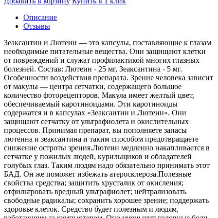
Добавить в корзину
Купить в 1 клик
Описание
Отзывы
Зеаксантин и Лютеин — это капсулы, поставляющие к глазам
необходимые питательные вещества. Они защищают клетки
от повреждений и служат профилактикой многих глазных
болезней. Состав: Лютеин - 25 мг, Зеаксантина - 5 мг.
Особенности воздействия препарата. Зрение человека зависит
от макулы — центра сетчатки, содержащего большое
количество фоторецепторов. Макула имеет желтый цвет,
обеспечиваемый каротиноидами. Эти каротиноиды
содержатся и в капсулах «Зеаксантин и Лютеин». Они
защищают сетчатку от ультрафиолета и окислительных
процессов. Принимая препарат, вы пополняете запасы
лютеина и зеаксантина и таким способом предотвращаете
снижение остроты зрения.Лютеин медленно накапливается в
сетчатке у пожилых людей, курильщиков и обладателей
голубых глаз. Таким людям надо обязательно принимать этот
БАД. Он же поможет избежать атеросклероза.Полезные
свойства средства; защитить хрусталик от окисления;
отфильтровать вредный ультрафиолет; нейтрализовать
свободные радикалы; сохранить хорошее зрение; поддержать
здоровье клеток. Средство будет полезным и людям,
работающим за компьютером. Оно уменьшит головные боли