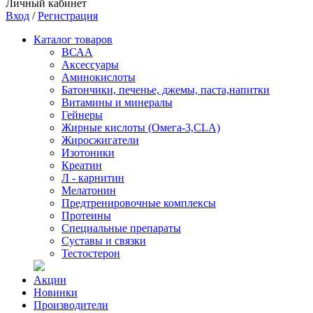
Личный кабинет
Вход
/
Регистрация
Каталог товаров
ВСАА
Аксессуары
Аминокислоты
Батончики, печенье, джемы, паста,напитки
Витамины и минералы
Гейнеры
Жирные кислоты (Омега-3,CLA)
Жиросжигатели
Изотоники
Креатин
Л - карнитин
Мелатонин
Предтренировочные комплексы
Протеины
Специальные препараты
Суставы и связки
Тестостерон
Акции
Новинки
Производители