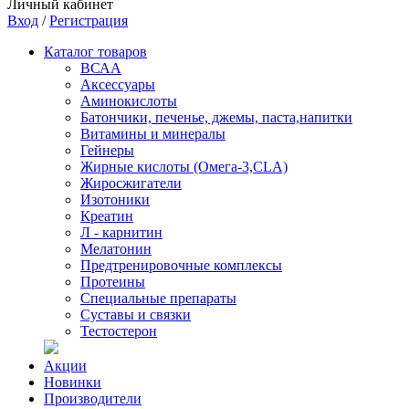
Личный кабинет
Вход
/
Регистрация
Каталог товаров
ВСАА
Аксессуары
Аминокислоты
Батончики, печенье, джемы, паста,напитки
Витамины и минералы
Гейнеры
Жирные кислоты (Омега-3,CLA)
Жиросжигатели
Изотоники
Креатин
Л - карнитин
Мелатонин
Предтренировочные комплексы
Протеины
Специальные препараты
Суставы и связки
Тестостерон
Акции
Новинки
Производители