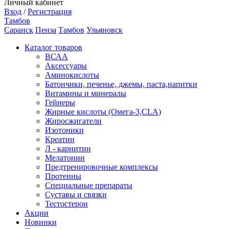
Личный кабинет
Вход
/
Регистрация
Тамбов
Саранск
Пенза
Тамбов
Ульяновск
Каталог товаров
ВСАА
Аксессуары
Аминокислоты
Батончики, печенье, джемы, паста,напитки
Витамины и минералы
Гейнеры
Жирные кислоты (Омега-3,CLA)
Жиросжигатели
Изотоники
Креатин
Л - карнитин
Мелатонин
Предтренировочные комплексы
Протеины
Специальные препараты
Суставы и связки
Тестостерон
Акции
Новинки