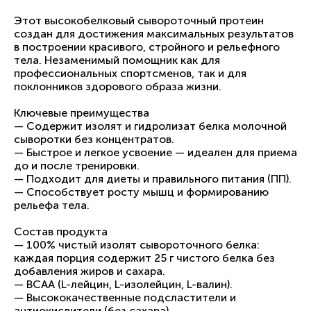
Этот высокобелковый сывороточный протеин
создан для достижения максимальных результатов
в построении красивого, стройного и рельефного
тела. Незаменимый помощник как для
профессиональных спортсменов, так и для
поклонников здорового образа жизни.
Ключевые преимущества
— Содержит изолят и гидролизат белка молочной
сыворотки без концентратов.
— Быстрое и легкое усвоение — идеален для приема
до и после тренировки.
— Подходит для диеты и правильного питания (ПП).
— Способствует росту мышц и формированию
рельефа тела.
Состав продукта
— 100% чистый изолят сывороточного белка:
каждая порция содержит 25 г чистого белка без
добавления жиров и сахара.
— BCAA (L-лейцин, L-изолейцин, L-валин).
— Высококачественные подсластители и
антиокислители (без сахара).