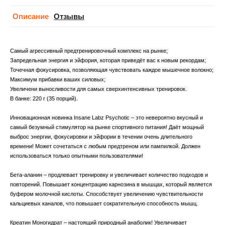
Описание
Отзывы
Самый агрессивный предтренировочный комплекс на рынке;
Запредельная энергия и эйфория, которая приведёт вас к новым рекордам;
Точечная фокусировка, позволяющая чувствовать каждое мышечное волокно;
Максимум прибавки ваших силовых;
Увеличени выносливости для самых сверхинтенсивных тренировок.
В банке: 220 г (35 порций).
Инновационная новинка Insane Labz Psychotic – это невероятно вкусный и
самый безумный стимулятор на рынке спортивного питания! Даёт мощный
выброс энергии, фокусировки и эйфории в течении очень длительного
времени! Может сочетаться с любым предтреном или пампилкой. Должен
использоваться только опытными пользователями!
Бета-аланин – продлевает тренировку и увеличивает количество подходов и
повторений. Повышает концентрацию карнозина в мышцах, который является
буфером молочной кислоты. Способствует увеличению чувствительности
кальциевых каналов, что повышает сократительную способность мышц.
Креатин Моногидрат – настоящий природный анаболик! Увеличивает