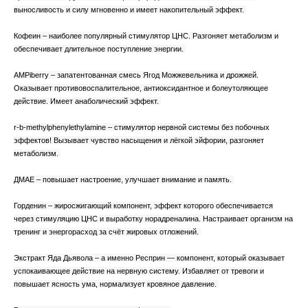
выносливость и силу мгновенно и имеет накопительный эффект.
Кофеин – наиболее популярный стимулятор ЦНС. Разгоняет метаболизм и
обеспечивает длительное поступление энергии.
AMPiberry – запатентованная смесь Ягод Можжевельника и дрожжей.
Оказывает противовоспалительное, антиоксидантное и болеутоляющее
действие. Имеет анаболический эффект.
r-b-methylphenylethylamine – стимулятор нервной системы без побочных
эффектов! Вызывает чувство насыщения и лёгкой эйфории, разгоняет
метаболизм.
ДМАЕ – повышает настроение, улучшает внимание и память.
Горденин – жиросжигающий компонент, эффект которого обеспечивается
через стимуляцию ЦНС и выработку норадреналина. Настраивает организм на
тренинг и энергорасход за счёт жировых отложений.
Экстракт Яда Дьявола – а именно Респрин — компонент, который оказывает
успокаивающее действие на нервную систему. Избавляет от тревоги и
повышает ясность ума, нормализует кровяное давление.