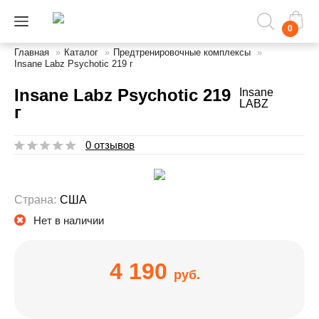
0
Главная
»
Каталог
»
Предтренировочные комплексы
»
Insane Labz Psychotic 219 г
Insane Labz Psychotic 219
Insane
LABZ
г
0 отзывов
Страна:
США
Нет в наличии
4 190
руб.