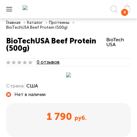
0
Главная
»
Каталог
»
Протеины
»
BioTechUSA Beef Protein (500g)
BioTechUSA Beef Protein
BioTech
USA
(500g)
0 отзывов
Страна:
США
Нет в наличии
1 790
руб.