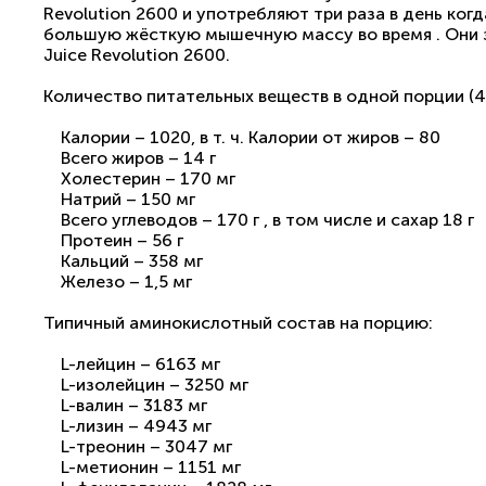
Revolution 2600 и употребляют три раза в день ког
большую жёсткую мышечную массу во время . Они з
Juice Revolution 2600.
Количество питательных веществ в одной порции (4 
Калории – 1020, в т. ч. Калории от жиров – 80
Всего жиров – 14 г
Холестерин – 170 мг
Натрий – 150 мг
Всего углеводов – 170 г , в том числе и сахар 18 г
Протеин – 56 г
Кальций – 358 мг
Железо – 1,5 мг
Типичный аминокислотный состав на порцию:
L-лейцин – 6163 мг
L-изолейцин – 3250 мг
L-валин – 3183 мг
L-лизин – 4943 мг
L-треонин – 3047 мг
L-метионин – 1151 мг