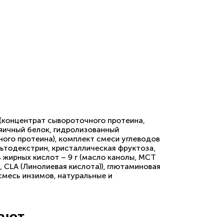
(концентрат сывороточного протеина,
 яичный белок, гидролизованный
ого протеина), комплект смеси углеводов
ьтодекстрин, кристаллическая фруктоза,
 жирных кислот – 9 г (масло канолы, MCT
 CLA (Линолиевая кислота)), глютаминовая
смесь инзимов, натуральные и
пают