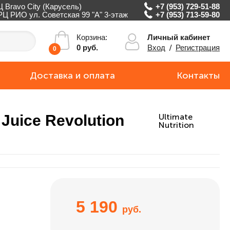
Ц Bravo City (Карусель)
+7 (953) 729-51-88
РЦ РИО ул. Советская 99 "А" 3-этаж
+7 (953) 713-59-80
Личный кабинет
Корзина:
Вход
/
Регистрация
0 руб.
0
Доставка и оплата
Контакты
 Juice Revolution
Ultimate
Nutrition
5 190
руб.