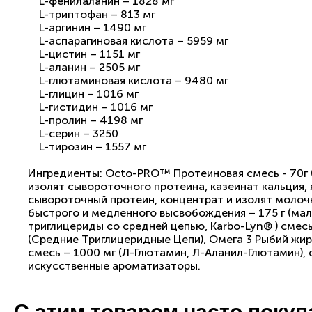
L-фенилаланин – 1828 мг
L-триптофан – 813 мг
L-аргинин – 1490 мг
L-аспарагиновая кислота – 5959 мг
L-цистин – 1151 мг
L-аланин – 2505 мг
L-глютаминовая кислота – 9480 мг
L-глицин – 1016 мг
L-гистидин – 1016 мг
L-пролин – 4198 мг
L-серин – 3250
L-тирозин – 1557 мг
Ингредиенты: Octo-PRO™ Протеиновая смесь - 70г 
изолят сывороточного протеина, казеинат кальция,
сывороточный протеин, концентрат и изолят молочн
быстрого и медленного высвобождения – 175 г (мал
триглицериды со средней цепью, Karbo-Lyn® ) смесь
(Средние Триглицеридные Цепи), Омега 3 Рыбий жир,
смесь – 1000 мг (Л-Глютамин, Л-Аланил-Глютамин), 
искусственные ароматизаторы.
С этим товаром часто поку