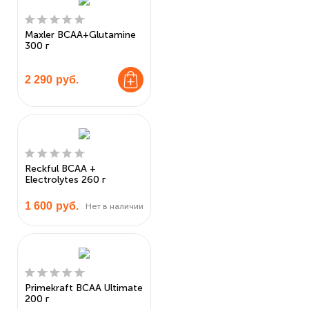
Maxler BCAA+Glutamine
300 г
2 290
руб.
Reckful BCAA +
Eleсtrolytes 260 г
1 600
руб.
Нет в наличии
Primekraft BCAA Ultimate
200 г