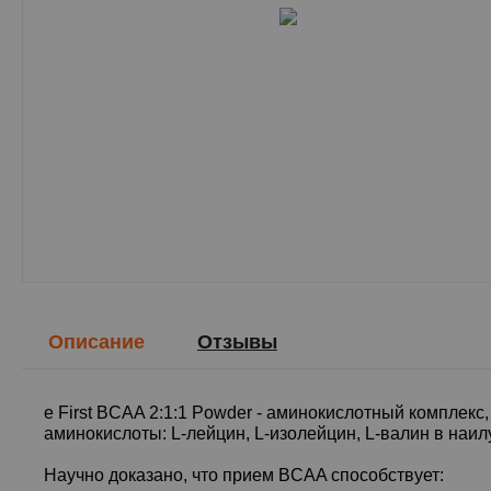
Описание
Отзывы
e First BCAA 2:1:1 Powder - аминокислотный комплек
аминокислоты: L-лейцин, L-изолейцин, L-валин в наи
Научно доказано, что прием BCAA способствует: