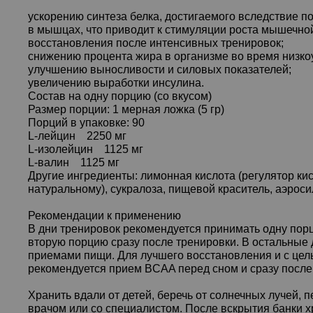
ускорению синтеза белка, достигаемого вследствие 
в мышцах, что приводит к стимуляции роста мышечно
восстановления после интенсивных тренировок;
снижению процента жира в организме во время низко
улучшению выносливости и силовых показателей;
увеличению выработки инсулина.
Состав на одну порцию (со вкусом)
Размер порции: 1 мерная ложка (5 гр)
Порций в упаковке: 90
L-лейцин 2250 мг
L-изолейцин 1125 мг
L-валин 1125 мг
Другие ингредиенты: лимонная кислота (регулятор ки
натуральному), сукралоза, пищевой краситель, аэрос
Рекомендации к применению
В дни тренировок рекомендуется принимать одну порц
вторую порцию сразу после тренировки. В остальные
приемами пищи. Для лучшего восстановления и с цел
рекомендуется прием BCAA перед сном и сразу после
Хранить вдали от детей, беречь от солнечных лучей,
врачом или со специалистом. После вскрытия банки 