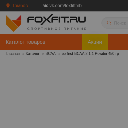
Тамбов
vk.com/foxfittmb
Каталог товаров
Акции
Главная
»
Каталог
»
ВСАА
»
be first BCAA 2:1:1 Powder 450 гр