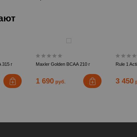
пают
 315 г
Maxler Golden BCAA 210 г
Rule 1 Act
1 690
3 450
руб.