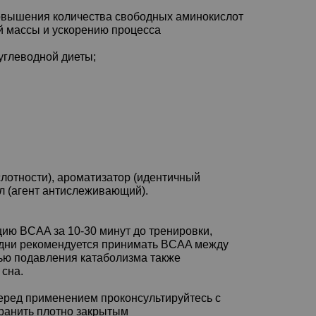
повышения количества свободных аминокислот
й массы и ускорению процесса
углеводной диеты;
слотности), ароматизатор (идентичный
ил (агент антислеживающий).
ию BCAA за 10-30 минут до тренировки,
 дни рекомендуется принимать BCAA между
ью подавления катаболизма также
 сна.
 перед применением проконсультируйтесь с
хранить плотно закрытым