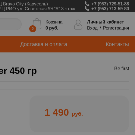
Ц Bravo City (Карусель)
+7 (953) 729-51-88
РЦ РИО ул. Советская 99 "А" 3-этаж
+7 (953) 713-59-80
Личный кабинет
Корзина:
Вход
/
Регистрация
0 руб.
0
Доставка и оплата
Контакты
er 450 гр
Be first
1 490
руб.