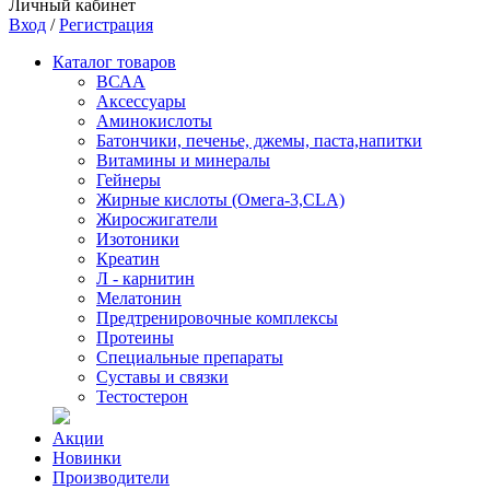
Личный кабинет
Вход
/
Регистрация
Каталог товаров
ВСАА
Аксессуары
Аминокислоты
Батончики, печенье, джемы, паста,напитки
Витамины и минералы
Гейнеры
Жирные кислоты (Омега-3,CLA)
Жиросжигатели
Изотоники
Креатин
Л - карнитин
Мелатонин
Предтренировочные комплексы
Протеины
Специальные препараты
Суставы и связки
Тестостерон
Акции
Новинки
Производители