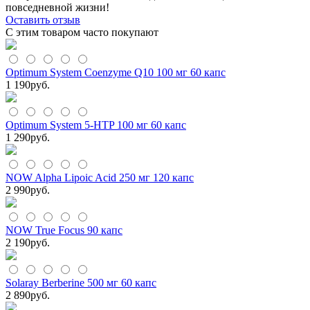
повседневной жизни!
Оставить отзыв
С этим товаром часто покупают
Optimum System Coenzyme Q10 100 мг 60 капс
1 190
руб.
Optimum System 5-HTP 100 мг 60 капс
1 290
руб.
NOW Alpha Lipoic Acid 250 мг 120 капс
2 990
руб.
NOW True Focus 90 капс
2 190
руб.
Solaray Berberine 500 мг 60 капс
2 890
руб.