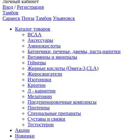
Личный кабинет
Вход
/
Регистрация
Тамбов
Саранск
Пенза
Тамбов
Ульяновск
Каталог товаров
ВСАА
Аксессуары
Аминокислоты
Батончики, печенье, джемы, паста,напитки
Витамины и минералы
Гейнеры
Жирные кислоты (Омега-3,CLA)
Жиросжигатели
Изотоники
Креатин
Л - карнитин
Мелатонин
Предтренировочные комплексы
Протеины
Специальные препараты
Суставы и связки
Тестостерон
Акции
Новинки